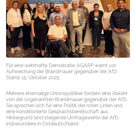
Für eine wehrhafte Demokratie: AGARP warnt vor
Aufweichung der Brandmauer gegenüber der AfD
Stand: 15. Oktober 2025
Mehrere ehemalige Unionspolitiker fordern eine Abkehr
von der sogenannten Brandmauer gegenüber der AfD.
Sie sprechen sich für eine Politik der roten Linien und
eine konditionierte Gesprächsbereitschaft aus.
Hintergrund sind steigende Umfragewerte der AfD,
insbesondere in Ostdeutschland.