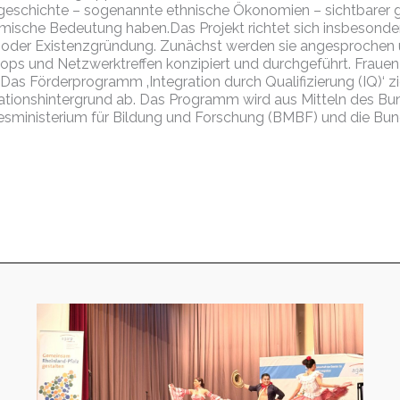
eschichte – sogenannte ethnische Ökonomien – sichtbarer 
ische Bedeutung haben.Das Projekt richtet sich insbesonder
g oder Existenzgründung. Zunächst werden sie angesprochen u
s und Netzwerktreffen konzipiert und durchgeführt. Frauen m
„Das Förderprogramm ‚Integration durch Qualifizierung (IQ)‘ z
ationshintergrund ab. Das Programm wird aus Mitteln des Bun
esministerium für Bildung und Forschung (BMBF) und die Bund