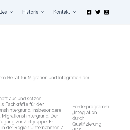
lles
Historie
Kontakt
 Beirat für Migration und Integration der
chaft aus und setzen
s Fachkräfte für den
Förderprogramm
onshintergrund, insbesondere
„Integration
Migrationshintergrund. Der
durch
 Zugang zur Zielgruppe. Er
Qualifizierung
n in der Region Unternehmen /
(IQ)“